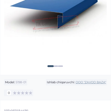
Model:
5198-01
Ishlab chiqaruvchi:
OOO "ZAVOD BAZA"
0
127 037.13 UZS