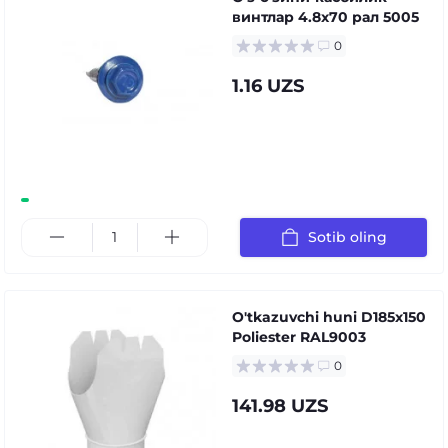
винтлар 4.8x70 рал 5005
0
1.16 UZS
Sotib oling
O'tkazuvchi huni D185х150
Poliester RAL9003
0
141.98 UZS