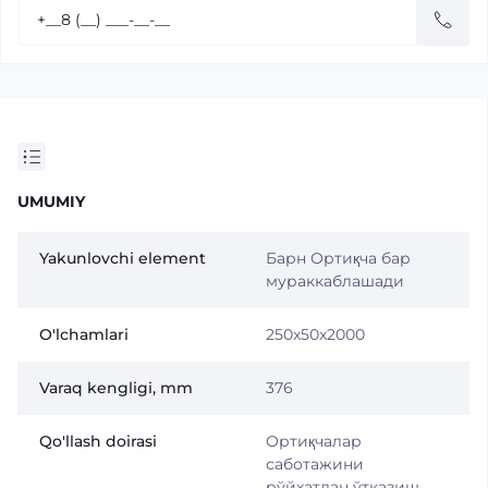
UMUMIY
Yakunlovchi element
Барн Ортиқча бар
мураккаблашади
O'lchamlari
250x50x2000
Varaq kengligi, mm
376
Qo'llash doirasi
Ортиқчалар
саботажини
рўйxатдан ўтказиш