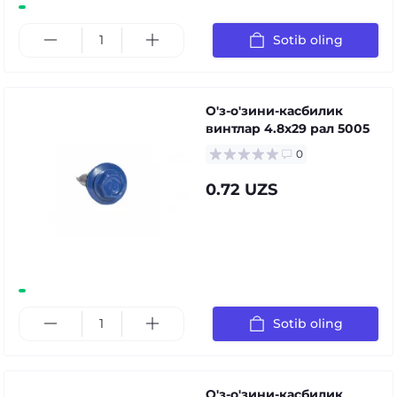
Sotib oling
О'з-о'зини-касбилик
винтлар 4.8x29 рал 5005
0
0.72 UZS
Sotib oling
О'з-о'зини-касбилик