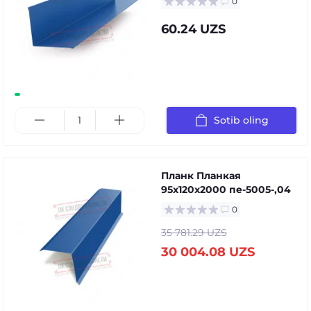
0
60.24 UZS
Sotib oling
Планк Планкая
95x120x2000 пе-5005-,04
0
35 781.29 UZS
30 004.08 UZS