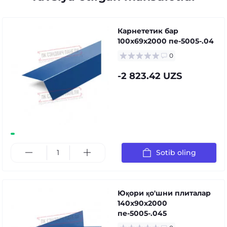
Карнететик бар
100x69x2000 пе-5005-.04
0
-2 823.42 UZS
Sotib oling
Юқори қо'шни плиталар
140x90x2000
пе-5005-.045