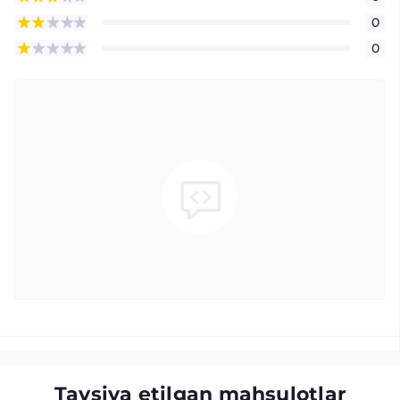
0
0
Tavsiya etilgan mahsulotlar