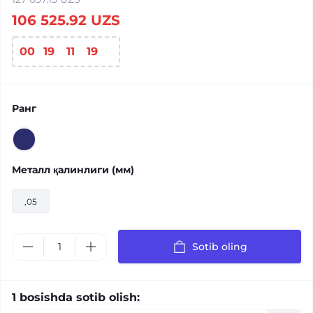
106 525.92 UZS
00
:
19
:
11
:
19
Ранг
Металл қалинлиги (мм)
,05
Sotib oling
1 bosishda sotib olish: