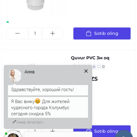
Sotib oling
Quvur PVC 3м oq
0
Анна
71.97 UZS
Я Вас вижу
Для жителей
чудесного города Колумбус
сегодня скидка 5%
Sotib oling