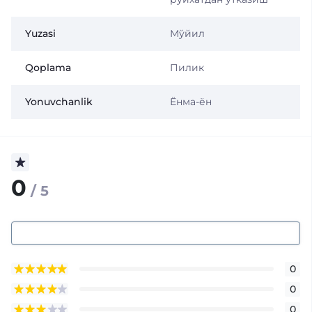
Yuzasi
Мўйил
Qoplama
Пилик
Yonuvchanlik
Ёнма-ён
0
/ 5
0
0
0