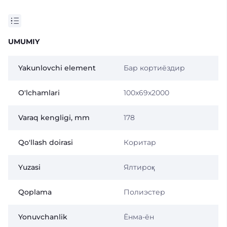
UMUMIY
Yakunlovchi element
Бар кортиёздир
O'lchamlari
100x69x2000
Varaq kengligi, mm
178
Qo'llash doirasi
Коритар
Yuzasi
Ялтироқ
Qoplama
Полиэстер
Yonuvchanlik
Ёнма-ён