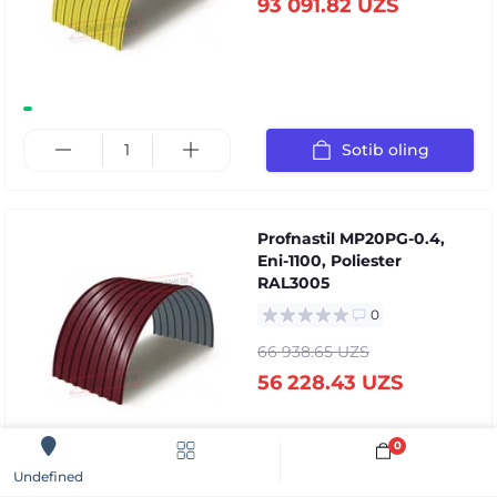
93 091.82 UZS
Sotib oling
Profnastil MP20PG-0.4,
Eni-1100, Poliester
RAL3005
0
66 938.65 UZS
56 228.43 UZS
0
Sotib oling
Undefined