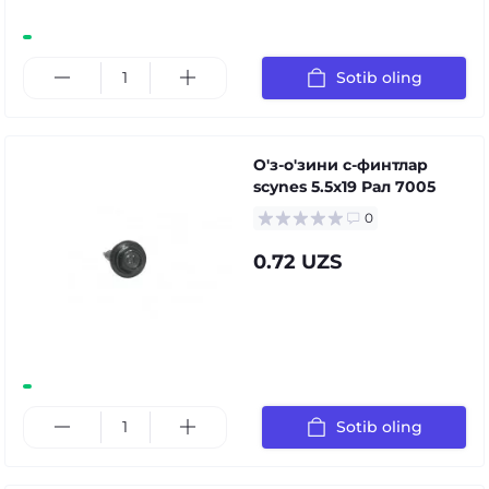
Sotib oling
О'з-о'зини с-финтлар
scynes 5.5x19 Рал 7005
0
0.72 UZS
Sotib oling