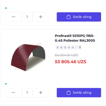
Sotib oling
Profnastil SS10PG-1160-
0.45 Poliester RAL3005
0
64 054.16 UZS
53 805.46 UZS
Sotib oling