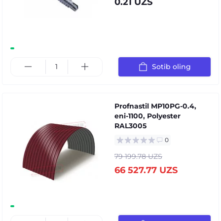
0.21 UZS
Sotib oling
Profnastil MP10PG-0.4,
eni-1100, Polyester
RAL3005
0
79 199.78 UZS
66 527.77 UZS