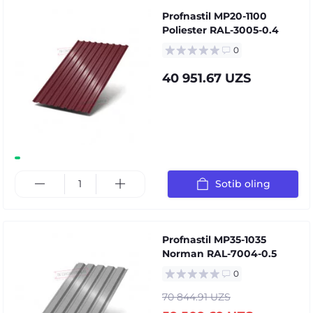
Profnastil MP20-1100
Poliester RAL-3005-0.4
0
40 951.67 UZS
Sotib oling
Profnastil MP35-1035
Norman RAL-7004-0.5
0
70 844.91 UZS