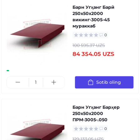
Барн Угҳанг Барй
250x50x2000
викинг-3005-45
мураккаб
0
100 595.37 UZS
84 354.05 UZS
Sotib oling
Барн Угҳанг Барҳер
250x50x2000
ПРМ-3005-.050
0
129 133.05 UZS