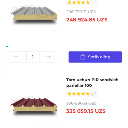
1
296 339.31 UZS
248 924.85 UZS
Sotib oling
Tom uchun PIR sendvich
panellar 100
1
398 880.21 UZS
335 059.15 UZS