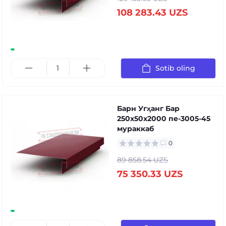
108 283.43 UZS
Sotib oling
Барн Угҳанг Бар
250x50x2000 пе-3005-45
мураккаб
0
89 858.54 UZS
75 350.33 UZS