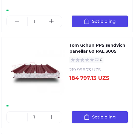
Sotib oling
Tom uchun PPS sendvich
panellar 60 RAL 3005
0
219 996.73 UZS
184 797.13 UZS
Sotib oling