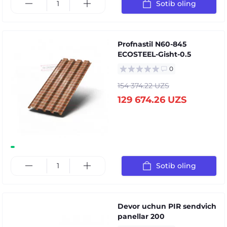
Sotib oling
Profnastil N60-845
ECOSTEEL-Gisht-0.5
0
154 374.22 UZS
129 674.26 UZS
Sotib oling
Devor uchun PIR sendvich
panellar 200