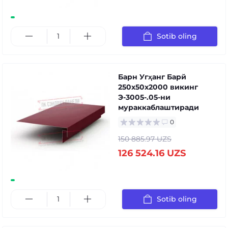
Sotib oling
Барн Угҳанг Барй
250x50x2000 викинг
Э-3005-.05-ни
мураккаблаштиради
0
150 885.97 UZS
126 524.16 UZS
Sotib oling