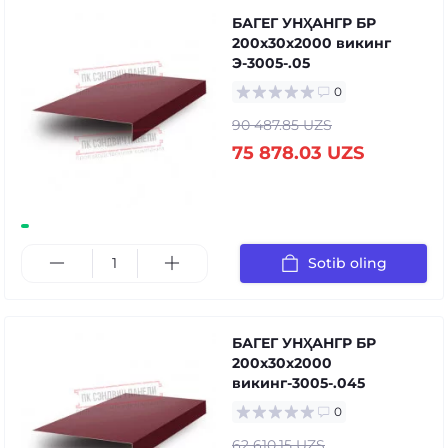
БАГЕГ УНҲАНГР БР
200x30x2000 викинг
Э-3005-.05
0
90 487.85 UZS
75 878.03 UZS
Sotib oling
БАГЕГ УНҲАНГР БР
200x30x2000
викинг-3005-.045
0
62 610.15 UZS