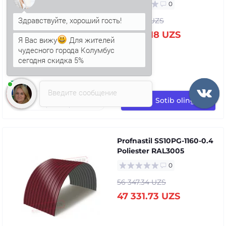
0
68 181.22 UZS
Я Вас вижу
Для жителей
57 272.18 UZS
чудесного города Колумбус
сегодня скидка 5%
Анна
печатает...
Введите сообщение
Sotib oling
Profnastil SS10PG-1160-0.4
Poliester RAL3005
0
56 347.34 UZS
47 331.73 UZS