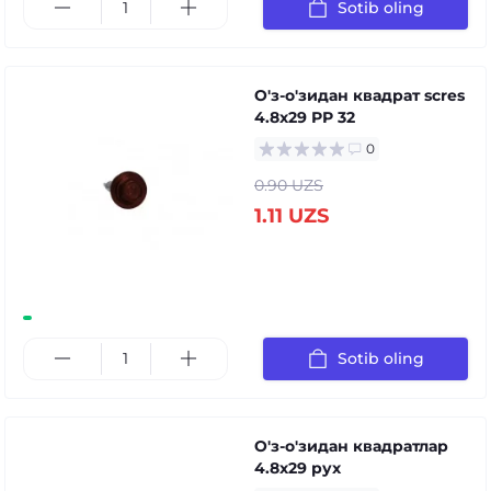
Sotib oling
О'з-о'зидан квадрат scres
4.8x29 РР 32
0
0.90 UZS
1.11 UZS
Sotib oling
О'з-о'зидан квадратлар
4.8x29 руx