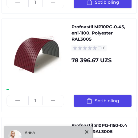
Sotib oling
Profnastil MP10PG-0.45,
eni-1100, Polyester
RAL3005
0
78 396.67 UZS
Sotib oling
Profnastil S10PG-1150-0.4
Анна
Poliester RAL3005