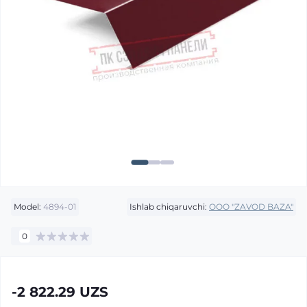
Model:
4894-01
Ishlab chiqaruvchi:
OOO "ZAVOD BAZA"
0
-2 822.29 UZS