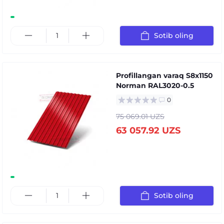
Sotib oling
Profillangan varaq S8x1150
Norman RAL3020-0.5
0
75 069.01 UZS
63 057.92 UZS
Sotib oling