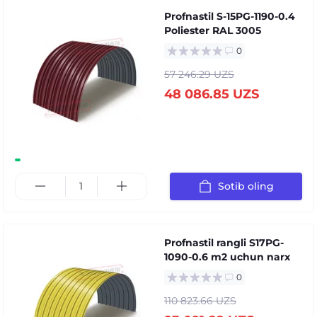
Profnastil S-15PG-1190-0.4
Poliester RAL 3005
0
57 246.29 UZS
48 086.85 UZS
Sotib oling
Profnastil rangli S17PG-
1090-0.6 m2 uchun narx
0
110 823.66 UZS