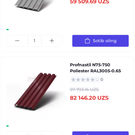
59 509.69 UZS
Sotib oling
Profnastil N75-750
Poliester RAL3005-0.65
0
97 793.16 UZS
82 146.20 UZS