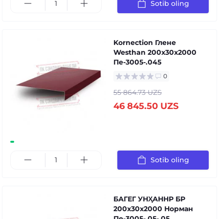
Sotib oling
Kornection Глене
Westhan 200x30x2000
Пе-3005-.045
0
55 864.73 UZS
46 845.50 UZS
Sotib oling
БАГЕГ УНҲАННР БР
200x30x2000 Норман
Пе-3005-.05-.05