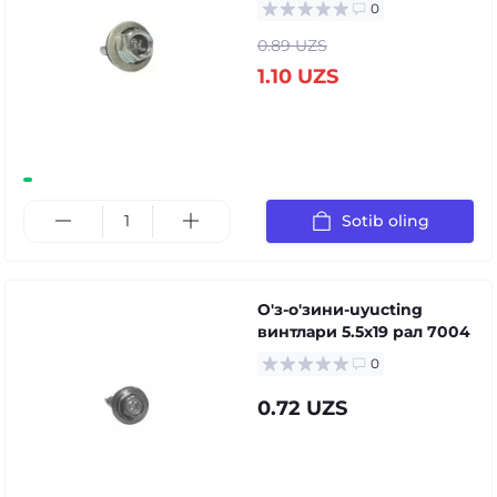
0
0.89 UZS
1.10 UZS
Sotib oling
О'з-о'зини-uyucting
винтлари 5.5x19 рал 7004
0
0.72 UZS