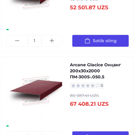
52 501.87 UZS
Sotib oling
Arcane Glacice Онҳанг
200x30x2000
ПМ-3005-.050.5
0
80 387.41 UZS
67 408.21 UZS