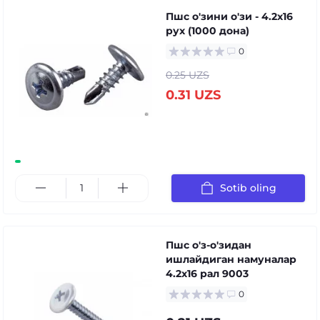
Пшс о'зини о'зи - 4.2x16
руx (1000 дона)
0
0.25 UZS
0.31 UZS
Sotib oling
Пшс о'з-о'зидан
ишлайдиган намуналар
4.2x16 рал 9003
0