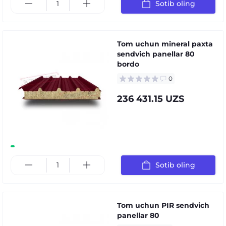
Sotib oling
Tom uchun mineral paxta
sendvich panellar 80
bordo
0
236 431.15 UZS
Sotib oling
Tom uchun PIR sendvich
panellar 80