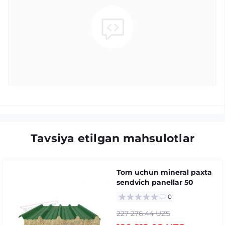
Tavsiya etilgan mahsulotlar
Tom uchun mineral paxta
sendvich panellar 50
0
227 276.44 UZS