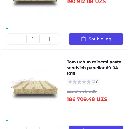
190 912.08 UZS
Sotib oling
Tom uchun mineral paxta
sendvich panellar 60 RAL
1015
0
222 273.35 UZS
186 709.48 UZS