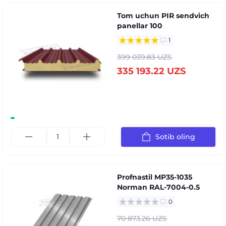
Tom uchun PIR sendvich
panellar 100
1
399 039.83 UZS
335 193.22 UZS
Sotib oling
Profnastil MP35-1035
Norman RAL-7004-0.5
0
70 873.26 UZS