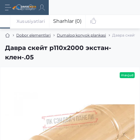
Sharhlar (0)
Xususiyatlari
Dobor elementlari
Dumaloq konyok plankasi
Давра скейт р
Давра скейт р110x2000 экстан-
клен-.05
mavjud