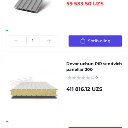
59 533.50 UZS
Sotib oling
Devor uchun PIR sendvich
panellar 200
0
411 816.12 UZS