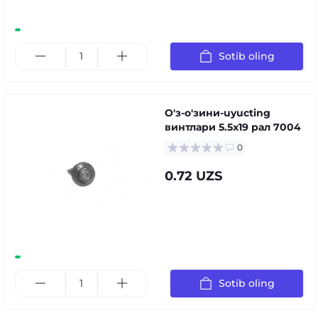
Sotib oling
О'з-о'зини-uyucting
винтлари 5.5x19 рал 7004
0
0.72 UZS
Sotib oling