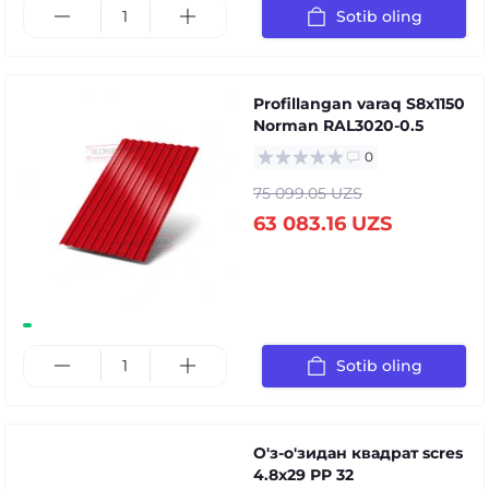
Sotib oling
Profillangan varaq S8x1150
Norman RAL3020-0.5
0
75 099.05 UZS
63 083.16 UZS
Sotib oling
О'з-о'зидан квадрат scres
4.8x29 РР 32