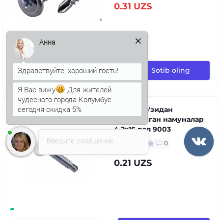
0.31 UZS
Анна
Sotib oling
Я Вас вижу
Для жителей
чудесного города Колумбус
сегодня скидка 5%
Пшс о'з-о'зидан
ишлайдиган намуналар
4.2x16 рал 9003
Введите сообщение
0
0.21 UZS