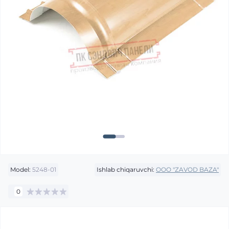
Model:
5248-01
Ishlab chiqaruvchi:
OOO "ZAVOD BAZA"
0