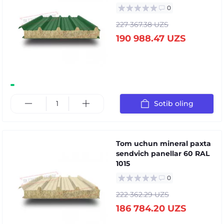
0
227 367.38 UZS
190 988.47 UZS
Sotib oling
Tom uchun mineral paxta
sendvich panellar 60 RAL
1015
0
222 362.29 UZS
186 784.20 UZS