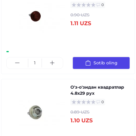
0
0.90 UZS
1.11 UZS
Sotib oling
О'з-о'зидан квадратлар
4.8x29 руx
0
0.89 UZS
1.10 UZS