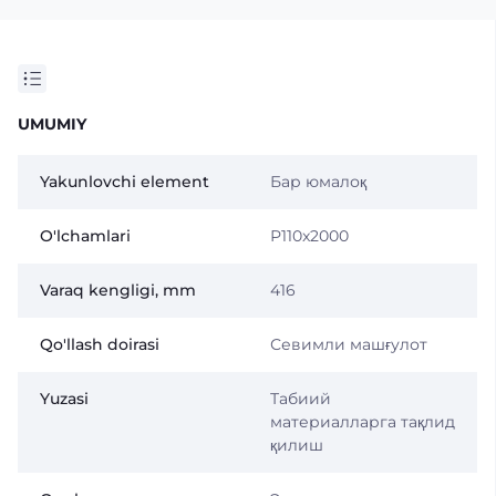
UMUMIY
Yakunlovchi element
Бар юмалоқ
O'lchamlari
Р110x2000
Varaq kengligi, mm
416
Qo'llash doirasi
Севимли машғулот
Yuzasi
Табиий
материалларга тақлид
қилиш