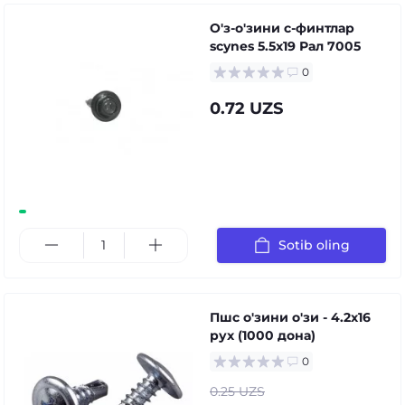
О'з-о'зини с-финтлар
scynes 5.5x19 Рал 7005
0
0.72 UZS
Sotib oling
Пшс о'зини о'зи - 4.2x16
руx (1000 дона)
0
0.25 UZS