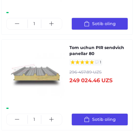
Sotib oling
Tom uchun PIR sendvich
panellar 80
1
296 457.89 UZS
249 024.46 UZS
Sotib oling