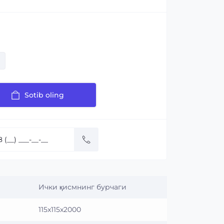
Sotib oling
Ички қисмнинг бурчаги
115x115x2000