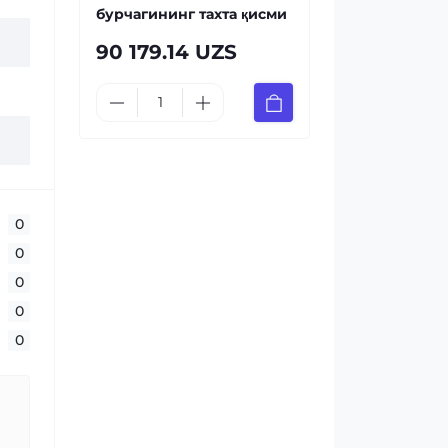
бурчагининг таxта қисми
90 179.14 UZS
0
0
0
0
0