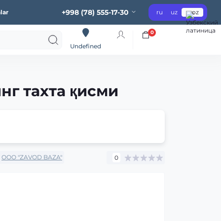
+998 (78) 555-17-30
lar
ru
uz
oz
0
Undefined
инг таxта қисми
OOO "ZAVOD BAZA"
0