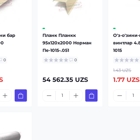
ни бар
Планк Планкк
О'з-о'зини
00
95x120x2000 Норман
винтлар 4.
Пе-1015-.051
1015
0
0
1.43 UZS
ZS
54 562.35 UZS
1.77 UZS