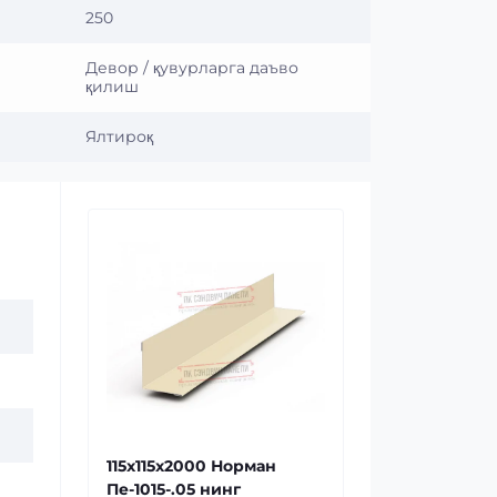
250
Девор / қувурларга даъво
қилиш
Ялтироқ
115x115x2000 Норман
Пе-1015-.05 нинг