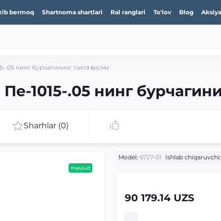
zib bermoq
Shartnoma shartlari
Ral ranglari
To'lov
Blog
Aksiya
15-.05 нинг бурчагининг таxта қисми
 Пе-1015-.05 нинг бурчагин
Sharhlar (0)
Model:
6727-01
Ishlab chiqaruvchi:
mavjud
90 179.14 UZS