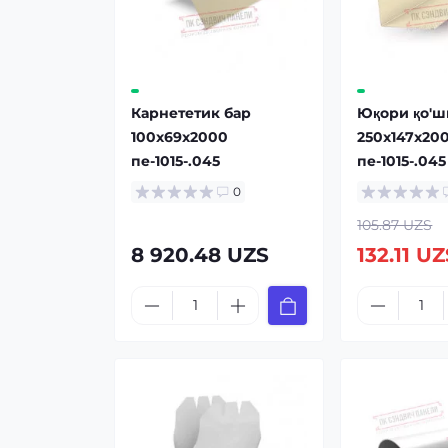
Карнететик бар
Юқори қо'ш
100x69x2000
250x147x20
пе-1015-.045
пе-1015-.045
0
105.87 UZS
8 920.48 UZS
132.11 U