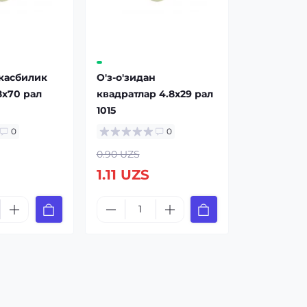
-касбилик
О'з-о'зидан
8x70 рал
квадратлар 4.8x29 рал
1015
0
0
0.90 UZS
1.11 UZS