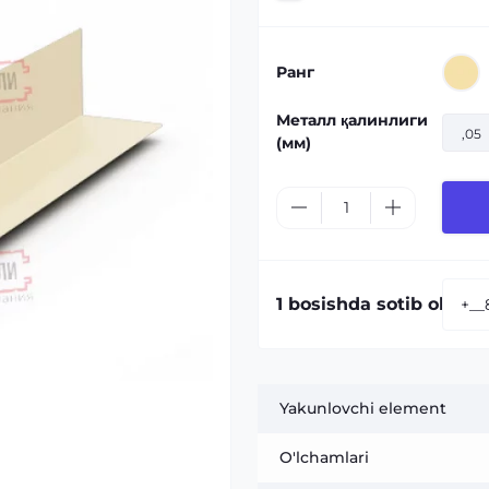
Ранг
Металл қалинлиги
,05
(мм)
1 bosishda sotib olish:
Yakunlovchi element
O'lchamlari