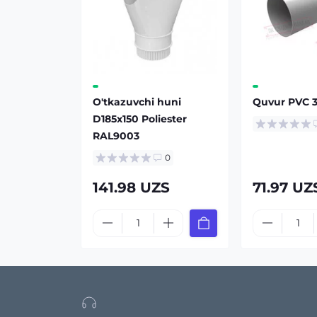
O'tkazuvchi huni
Quvur PVC 
D185х150 Poliester
RAL9003
0
141.98 UZS
71.97 UZ