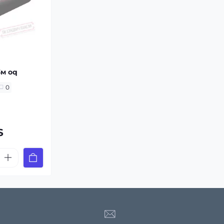
3м oq
0
S