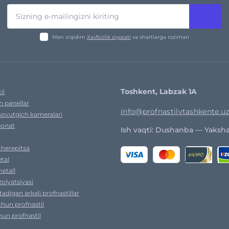
Men o‘qidim
Xavfsizlik siyosati
va shartlarga roziman
Toshkent, Labzak 1A
il
h panellar
info@profnastilvtashkente.u
sovutgich kameralari
bonat
Ish vaqti: Dushanba — Yaksha
cherepitsa
tal
etall
izolyatsiyasi
utadigan arkali profnastillar
chun profnastil
un profnastil