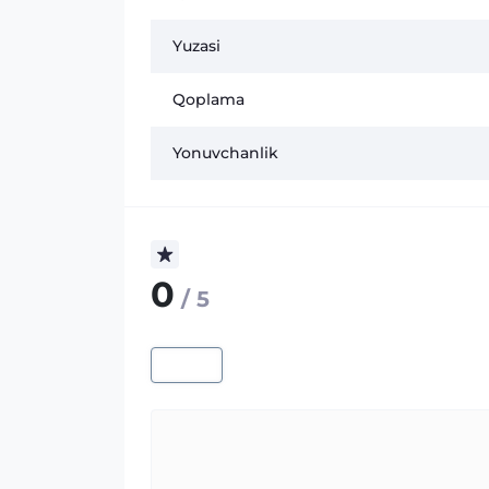
Yuzasi
Qoplama
Yonuvchanlik
0
/ 5