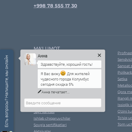
+998 78 555 17 30
MA'LUMOT
Profnast
Анна
Есть вопросы? Напишите, мы онлайн
Sendvic
Kompaniya haqida
Sanoat 
Yetkazib bermoq
Polikar
Xavfsizlik siyosati
Я Вас вижу
Для жителей
чудесного города Колумбус
Setka
Ral ranglari
сегодня скидка 5%
Metallo
Shartnoma shartlari
Qora me
To'lov
Rangli m
Qayta aloqa
Issiqlik 
Xarid qilish natijalari
O'zini t
Sayt xaritasi
To'siq u
Ishlab chiqaruvchilar
Tom uch
Sovg'a sertifikatlari
Aktsiyalar