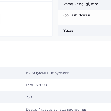
Varaq kengligi, mm
Qo'llash doirasi
Yuzasi
Ички қисмнинг бурчаги
115x115x2000
250
Девор / қувурларга даъво қилиш