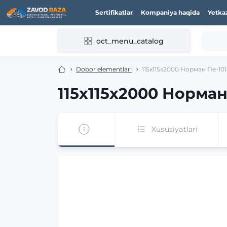
Sertifikatlar
Kompaniya haqida
Yetka
oct_menu_catalog
Dobor elementlari
115x115x2000 Норман Пе-10
115x115x2000 Норман
Xususiyatlari