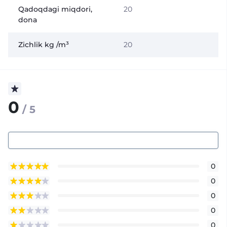
Qadoqdagi miqdori,
20
dona
Zichlik kg /m³
20
0
/ 5
0
0
0
0
0