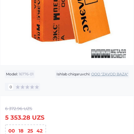
Model:
16776-01
Ishlab chiqaruvchi:
OOO "ZAVOD BAZA"
0
6 372.96 UZS
5 353.28 UZS
00
:
18
:
25
:
42