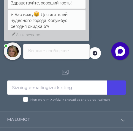
Я Вас вижу
Для жителей
чудесного города Колумбус
+998 78 555 17 30
сегодня скидка 5%
Анна
печатает...
Введите сообщение
Men o‘qidim
Xavfsizlik siyosati
va shartlarga roziman
MA'LUMOT
Kompaniya haqida