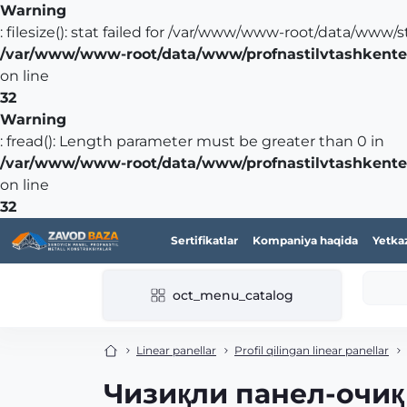
Warning
: filesize(): stat failed for /var/www/www-root/data/www
/var/www/www-root/data/www/profnastilvtashkente.u
on line
32
Warning
: fread(): Length parameter must be greater than 0 in
/var/www/www-root/data/www/profnastilvtashkente.u
on line
32
Sertifikatlar
Kompaniya haqida
Yetka
oct_menu_catalog
Linear panellar
Profil qilingan linear panellar
Чизиқли панел-очиқ 