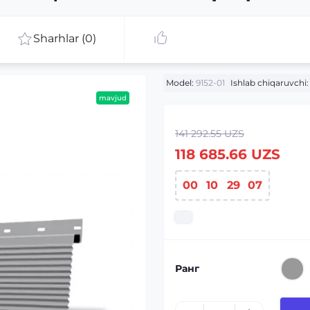
Sharhlar (0)
Model:
9152-01
Ishlab chiqaruvchi:
mavjud
141 292.55 UZS
118 685.66 UZS
00
10
29
06
Ранг