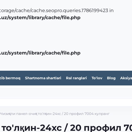
/storage/cache/cache.seopro.queries.1786199423 in
z/system/library/cache/file.php
z/system/library/cache/file.php
zib bermoq
Shartnoma shartlari
Ral ranglari
To'lov
Blog
Aksiya
Чизиқли панел-очиқ то'лқин-24xc / 20 профил 7004 кулранг
то'лқин-24xc / 20 профил 7