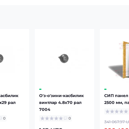
касбилик
О'з-о'зини-касбилик
СИП панел
x29 рал
винтлар 4.8x70 рал
2500 мм, п
7004
0
0
341 067.97 