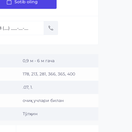
Sotib oling
0,9 м - 6 м гача
178, 213, 281, 366, 365, 400
.07, 1.
очиқ учлари билан
Тўлқин