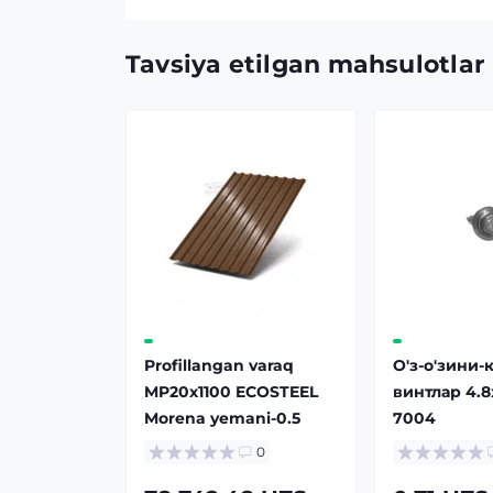
Tavsiya etilgan mahsulotlar
Profillangan varaq
О'з-о'зини-
MP20x1100 ECOSTEEL
винтлар 4.8
Morena yemani-0.5
7004
0