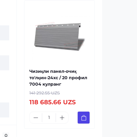
Чизиқли панел-очиқ
то'лқин-24xc / 20 профил
7004 кулранг
141 292.55 UZS
118 685.66 UZS
0