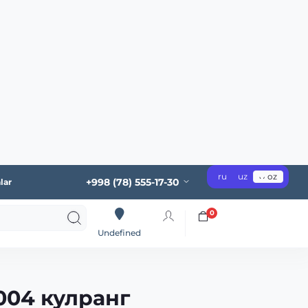
ru
uz
oz
+998 (78) 555-17-30
lar
0
Undefined
004 кулранг