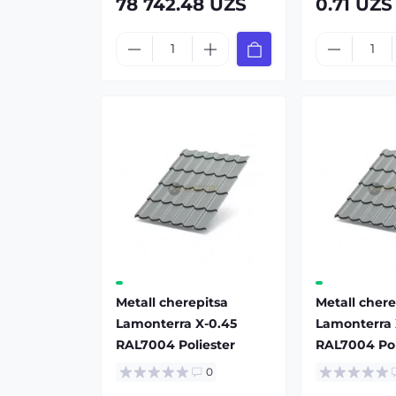
78 742.48 UZS
0.71 UZS
Metall cherepitsa
Metall chere
Lamonterra X-0.45
Lamonterra 
RAL7004 Poliester
RAL7004 Pol
0