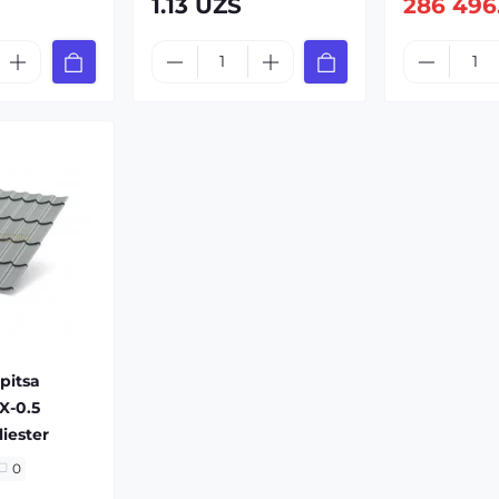
1.13 UZS
286 496
pitsa
X-0.5
iester
0