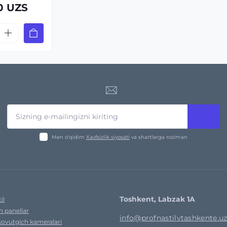
0 UZS
Men o‘qidim
Xavfsizlik siyosati
va shartlarga roziman
Toshkent, Labzak 1A
il
h panellar
info@profnastilvtashkente.u
sovutgich kameralari