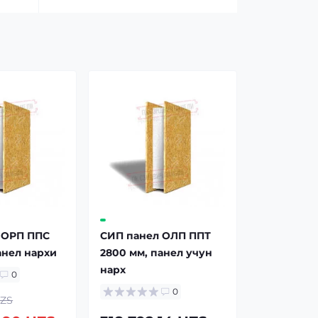
 ОРП ППС
СИП панел ОЛП ППТ
анел нарxи
2800 мм, панел учун
нарx
0
0
UZS