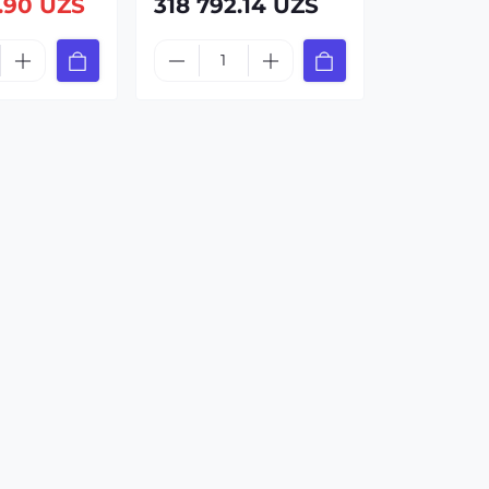
.90 UZS
318 792.14 UZS