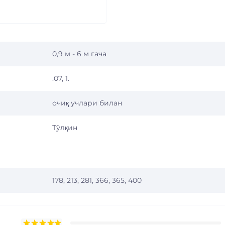
0,9 м - 6 м гача
.07, 1.
очиқ учлари билан
Тўлқин
178, 213, 281, 366, 365, 400