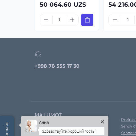
50 064.60 UZS
54 216.0
+998 78 555 17 30
MA'LUMOT
Profnast
Анна
Sendvic
Kompaniya haqida
Sanoat 
Yetkazib bermoq